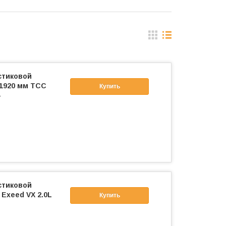
стиковой
 1920 мм ТСС
Купить
-
стиковой
Exeed VX 2.0L
Купить