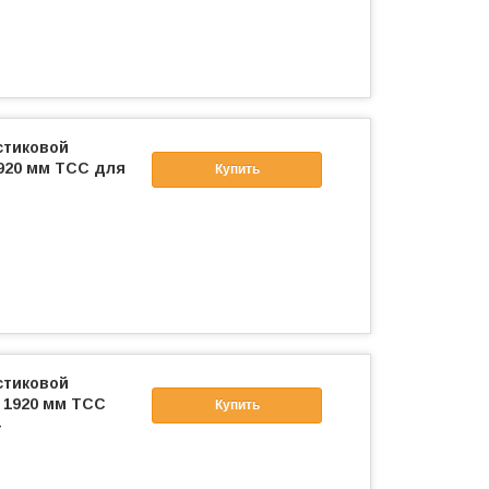
стиковой
1920 мм ТСС для
Купить
стиковой
) 1920 мм ТСС
Купить
-