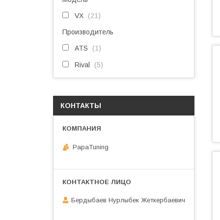
VX
21
Производитель
ATS
1
Rival
5
КОНТАКТЫ
PapaTuning
Бердыбаев Нурлыбек Жеткербаевич