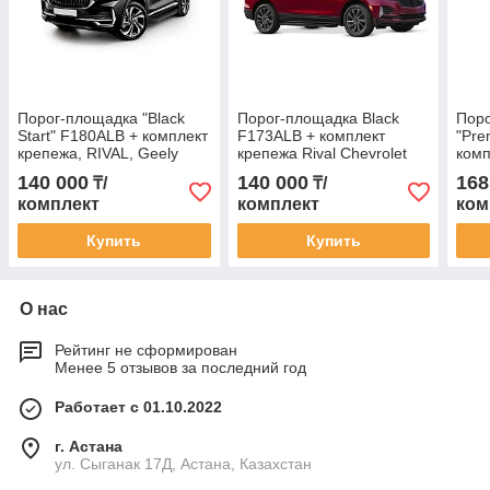
Порог-площадка "Black
Порог-площадка Black
Пор
Start" F180ALB + комплект
F173ALB + комплект
"Pre
крепежа, RIVAL, Geely
крепежа Rival Chevrolet
комп
Monjaro 2023-
Equinox 2020-
Exee
140 000
140 000
168
₸/
₸/
комплект
комплект
ком
Купить
Купить
О нас
Рейтинг не сформирован
Менее 5 отзывов за последний год
Работает с 01.10.2022
г. Астана
ул. Сыганак 17Д, Астана, Казахстан