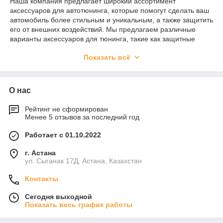
Наша компания предлагает широкий ассортимент
аксессуаров для автотюнинга, которые помогут сделать ваш
автомобиль более стильным и уникальным, а также защитить
его от внешних воздействий. Мы предлагаем различные
варианты аксессуаров для тюнинга, такие как защитные
пороги-подножки, защита для бампера, багажные боксы,
Показать всё
багажники, фаркопы и многое другое. Все наши аксессуары
изготовлены из высококачественных материалов и имеют
гарантию качества.
О нас
Наша компаний занимается продажей аксессуаров для
тюнинга для кроссоверов, внедорожников, грузовиков и
квадроциклов. Мы работаем только с проверенными
Рейтинг не сформирован
Менее 5 отзывов за последний год
поставщиками, которые знают свое дело и могут помочь вам
достичь желаемого результата.
Работает с 01.10.2022
Обращаясь к нам, вы получите не только качественные
аксессуары для автотюнинга, но и индивидуальный подход к
г. Астана
вашему автомобилю. Мы всегда готовы выслушать ваши
ул. Сыганак 17Д, Астана, Казахстан
пожелания и предложить наиболее подходящий вариант
Контакты
тюнинга для вашего автомобиля.
Сегодня выходной
Показать весь график работы
Почему стоит обратиться в нашу компанию