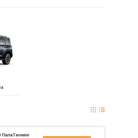
4-
0 ПапаТюнинг