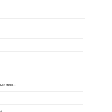
ые места
й