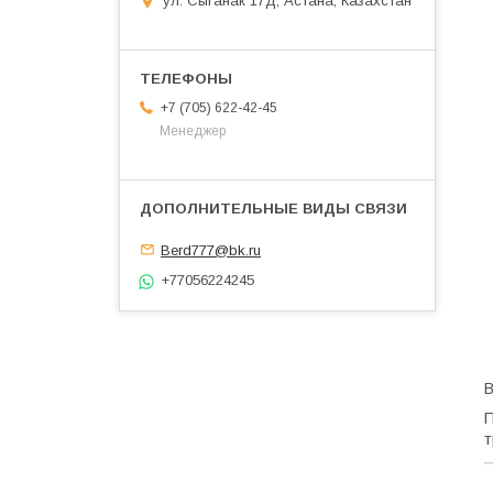
ул. Сыганак 17Д, Астана, Казахстан
+7 (705) 622-42-45
Менеджер
Berd777@bk.ru
+77056224245
В
П
т