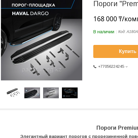
Пороги "Prem
168 000 ₸/ком
В наличии
Код:
A180A
Купить
+77056224245
Пороги Premi
Элегантный вариант порогов с прорезиненной по