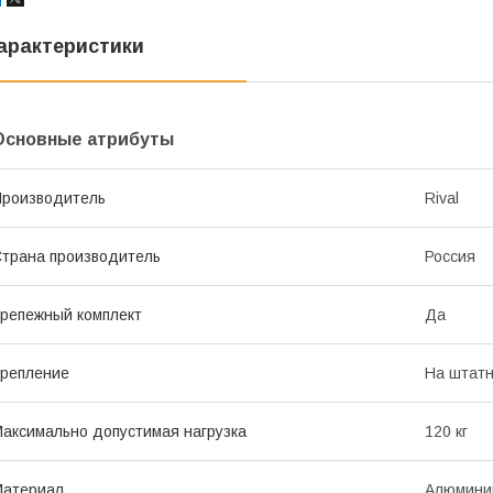
арактеристики
Основные атрибуты
роизводитель
Rival
трана производитель
Россия
репежный комплект
Да
репление
На штатн
аксимально допустимая нагрузка
120 кг
Материал
Алюмини