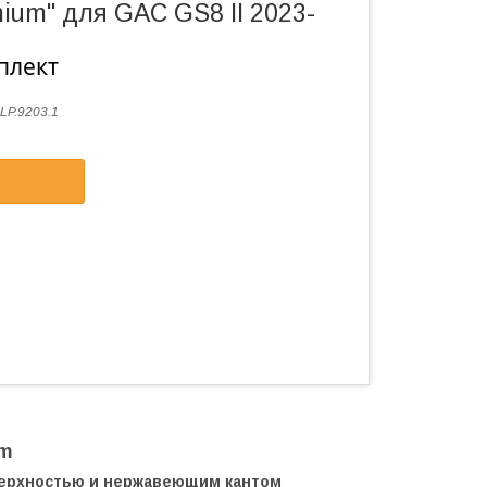
ium" для GAC GS8 II 2023-
плект
LP.9203.1
um
верхностью и нержавеющим кантом