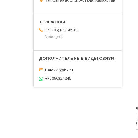
ул. Сыганак 17Д, Астана, Казахстан
+7 (705) 622-42-45
Менеджер
Berd777@bk.ru
+77056224245
В
П
т