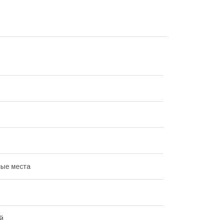
ые места
й