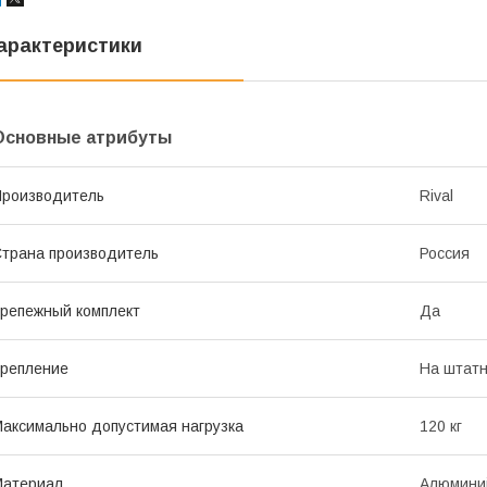
арактеристики
Основные атрибуты
роизводитель
Rival
трана производитель
Россия
репежный комплект
Да
репление
На штатн
аксимально допустимая нагрузка
120 кг
Материал
Алюмини