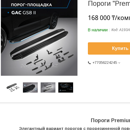
Пороги "Prem
168 000 ₸/ком
В наличии
Код:
A193A
Купить
+77056224245
Пороги Premi
Элегантный вариант порогов с прорезиненной по