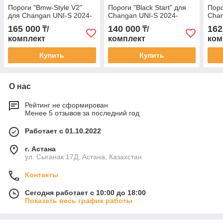
Пороги "Bmw-Style V2"
Пороги "Black Start" для
Поро
для Changan UNI-S 2024-
Changan UNI-S 2024-
Chan
165 000
140 000
162
₸/
₸/
комплект
комплект
ком
Купить
Купить
О нас
Рейтинг не сформирован
Менее 5 отзывов за последний год
Работает с 01.10.2022
г. Астана
ул. Сыганак 17Д, Астана, Казахстан
Контакты
Сегодня работает с 10:00 до 18:00
Показать весь график работы