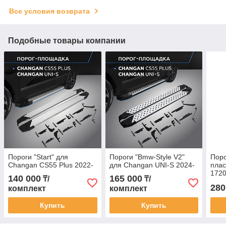
Все условия возврата
Подобные товары компании
Пороги "Start" для
Пороги "Bmw-Style V2"
Пор
Changan CS55 Plus 2022-
для Changan UNI-S 2024-
плас
172
140 000
165 000
₸/
₸/
Cha
280
комплект
комплект
2022
Купить
Купить