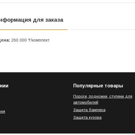
нформация для заказа
Цена:
260 000 ₸/комплект
нии
Популярные товары
Пороги, подножки, ступени для
автомобилей
Защита бампера
рея
Защита кузова