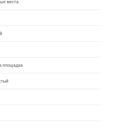
ые места
й
а площадка
стый