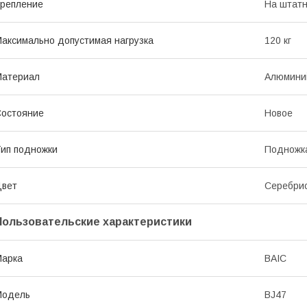
репление
На штатн
аксимально допустимая нагрузка
120 кг
Материал
Алюмини
остояние
Новое
ип подножки
Подножк
Цвет
Серебри
Пользовательские характеристики
Марка
BAIC
Модель
BJ47