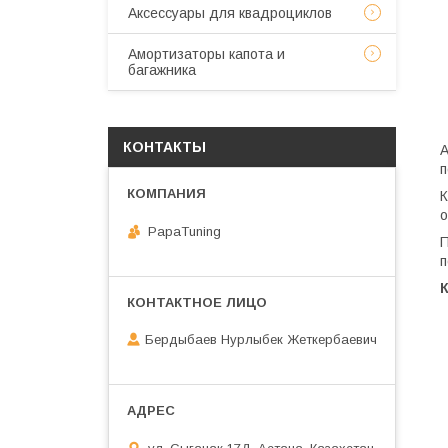
Аксессуары для квадроциклов
Амортизаторы капота и
багажника
КОНТАКТЫ
А
п
К
о
PapaTuning
П
п
Бердыбаев Нурлыбек Жеткербаевич