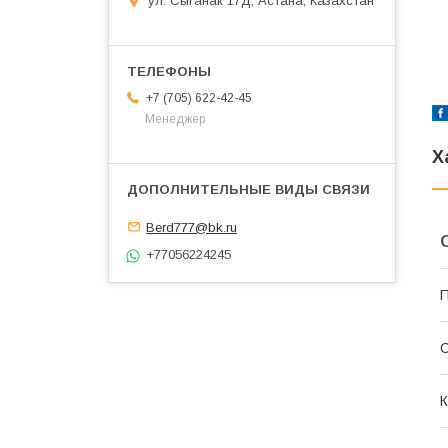
ул. Сыганак 17Д, Астана, Казахстан
+7 (705) 622-42-45
Менеджер
Х
Berd777@bk.ru
+77056224245
П
С
К