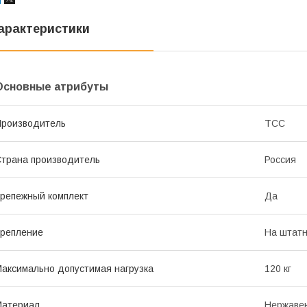
арактеристики
Основные атрибуты
роизводитель
ТСС
трана производитель
Россия
репежный комплект
Да
репление
На штатн
аксимально допустимая нагрузка
120 кг
Материал
Нержаве