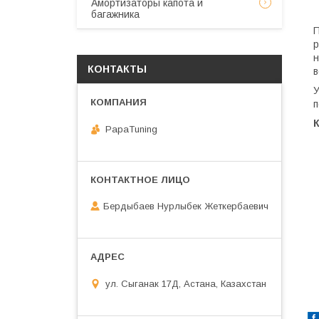
Амортизаторы капота и
багажника
П
р
н
КОНТАКТЫ
в
У
п
PapaTuning
Бердыбаев Нурлыбек Жеткербаевич
ул. Сыганак 17Д, Астана, Казахстан