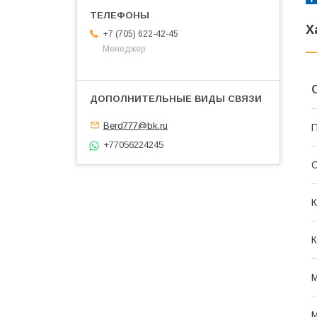
Х
+7 (705) 622-42-45
Менеджер
Berd777@bk.ru
П
+77056224245
С
К
К
М