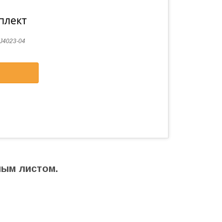
плект
J4023-04
ным листом.