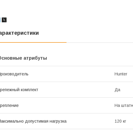
арактеристики
Основные атрибуты
роизводитель
Hunter
репежный комплект
Да
репление
На штатн
аксимально допустимая нагрузка
120 кг