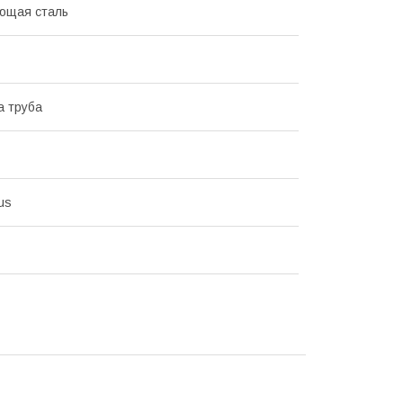
ющая сталь
а труба
us