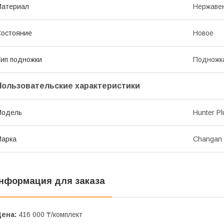
Материал
Нержаве
остояние
Новое
ип подножки
Подножк
Пользовательские характеристики
Модель
Hunter Pl
Марка
Changan
нформация для заказа
Цена:
416 000 ₸/комплект