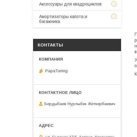
Аксессуары для квадроциклов
Амортизаторы капота и
багажника
П
р
КОНТАКТЫ
н
в
У
п
PapaTuning
К
Бердыбаев Нурлыбек Жеткербаевич