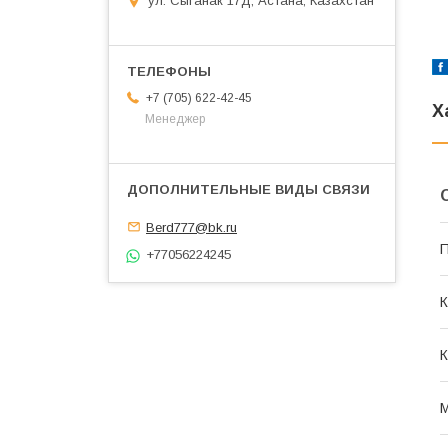
ул. Сыганак 17Д, Астана, Казахстан
+7 (705) 622-42-45
Х
Менеджер
Berd777@bk.ru
П
+77056224245
К
К
М