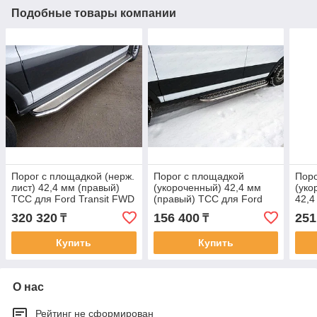
Подобные товары компании
Порог с площадкой (нерж.
Порог с площадкой
Поро
лист) 42,4 мм (правый)
(укороченный) 42,4 мм
(уко
ТСС для Ford Transit FWD
(правый) ТСС для Ford
42,4
L2 2013-
Transit FWD L2 2013-
Ford
320 320
156 400
251
₸
₸
Купить
Купить
О нас
Рейтинг не сформирован