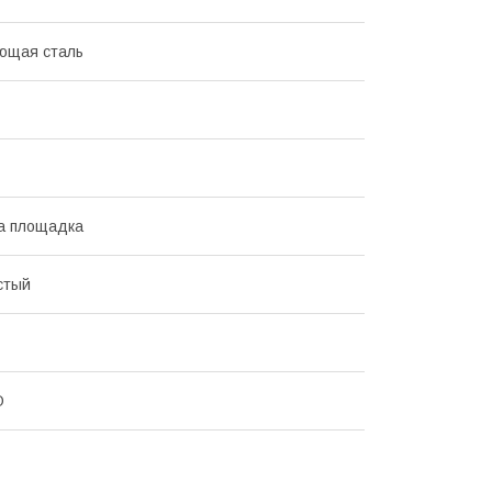
ющая сталь
а площадка
стый
O