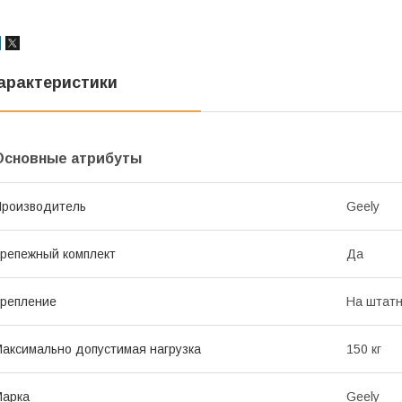
арактеристики
Основные атрибуты
роизводитель
Geely
репежный комплект
Да
репление
На штатн
аксимально допустимая нагрузка
150 кг
Марка
Geely