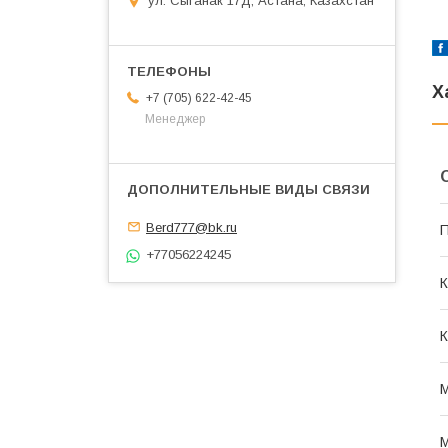
ул. Сыганак 17Д, Астана, Казахстан
Х
+7 (705) 622-42-45
Менеджер
Berd777@bk.ru
П
+77056224245
К
К
М