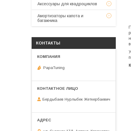
Аксессуары для квадроциклов
Амортизаторы капота и
багажника
П
р
н
КОНТАКТЫ
в
У
п
PapaTuning
Бердыбаев Нурлыбек Жеткербаевич