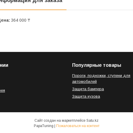
нформация для заказа
Цена:
364 000 ₸
нии
Популярные товары
Пороги, подножки, ступени для
автомобилей
Защита бампера
рея
Защита кузова
Сайт создан на маркетплейсе
Satu.kz
PapaTuning |
Пожаловаться на контент