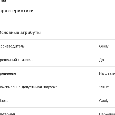
арактеристики
Основные атрибуты
роизводитель
Geely
репежный комплект
Да
репление
На штатн
аксимально допустимая нагрузка
150 кг
Марка
Geely
Материал
Нержаве