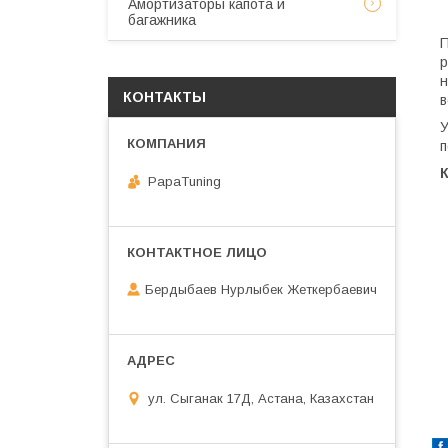
Амортизаторы капота и
багажника
П
р
н
КОНТАКТЫ
в
У
п
PapaTuning
Бердыбаев Нурлыбек Жеткербаевич
ул. Сыганак 17Д, Астана, Казахстан