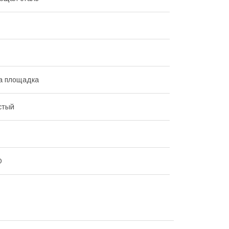
а площадка
стый
O