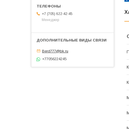
Х
+7 (705) 622-42-45
Менеджер
Berd777@bk.ru
П
+77056224245
К
К
М