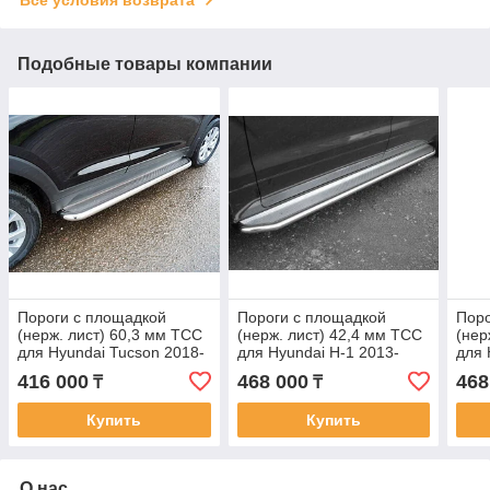
Все условия возврата
Подобные товары компании
Пороги с площадкой
Пороги с площадкой
Поро
(нерж. лист) 60,3 мм ТСС
(нерж. лист) 42,4 мм ТСС
(нер
для Hyundai Tucson 2018-
для Hyundai H-1 2013-
для 
2021
2018
416 000
468 000
468
₸
₸
Купить
Купить
О нас