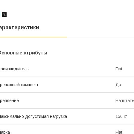
арактеристики
Основные атрибуты
роизводитель
Fiat
репежный комплект
Да
репление
На штатн
аксимально допустимая нагрузка
150 кг
Марка
Fiat