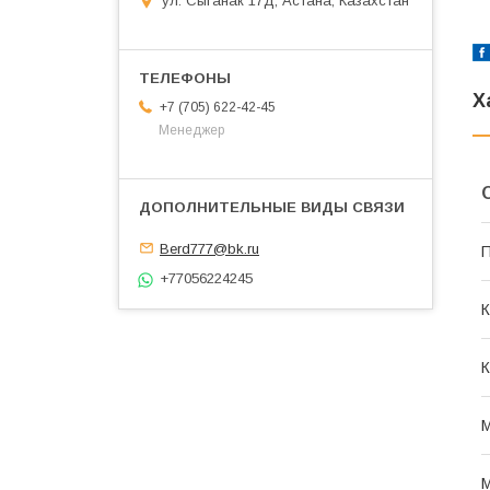
ул. Сыганак 17Д, Астана, Казахстан
Х
+7 (705) 622-42-45
Менеджер
Berd777@bk.ru
П
+77056224245
К
К
М