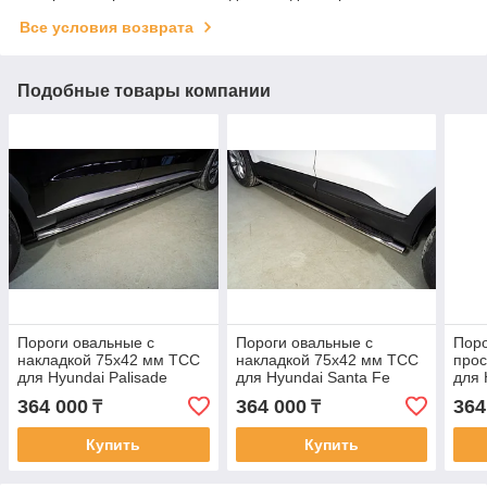
Все условия возврата
Подобные товары компании
Пороги овальные с
Пороги овальные с
Поро
накладкой 75х42 мм ТСС
накладкой 75х42 мм ТСС
про
для Hyundai Palisade
для Hyundai Santa Fe
для 
2021-
2021-2024
202
364 000
364 000
364
₸
₸
Купить
Купить