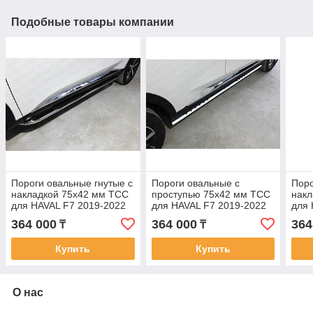
Подобные товары компании
Пороги овальные гнутые с
Пороги овальные с
Поро
накладкой 75х42 мм ТСС
проступью 75х42 мм ТСС
накл
для HAVAL F7 2019-2022
для HAVAL F7 2019-2022
для 
(1,5 л., 4WD)
(1,5 л., 4WD)
364 000
364 000
364
₸
₸
Купить
Купить
О нас