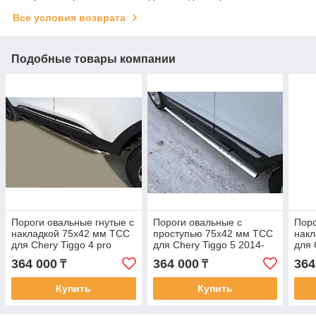
Все условия возврата
Подобные товары компании
Пороги овальные гнутые с
Пороги овальные с
Поро
накладкой 75х42 мм ТСС
проступью 75х42 мм ТСС
накл
для Chery Tiggo 4 pro
для Chery Tiggo 5 2014-
для 
2022-
2016
2020
364 000
364 000
364
₸
₸
Купить
Купить