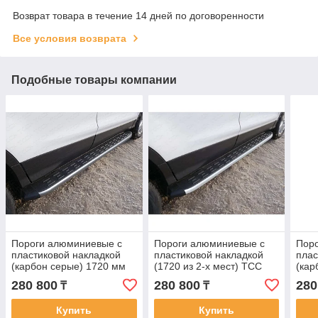
Возврат товара в течение 14 дней по договоренности
Все условия возврата
Подобные товары компании
Пороги алюминиевые с
Пороги алюминиевые с
Пор
пластиковой накладкой
пластиковой накладкой
плас
(карбон серые) 1720 мм
(1720 из 2-х мест) ТСС
(кар
ТСС для Great Wall Hover
для Chevrolet Captiva
ТСС 
280 800
280 800
280
₸
₸
H5 2011-
2006-2011
2006
Купить
Купить