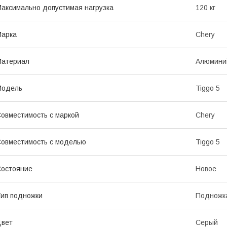
аксимально допустимая нагрузка
120 кг
Марка
Chery
Материал
Алюмини
Модель
Tiggo 5
овместимость с маркой
Chery
овместимость с моделью
Tiggo 5
остояние
Новое
ип подножки
Подножк
Цвет
Серый