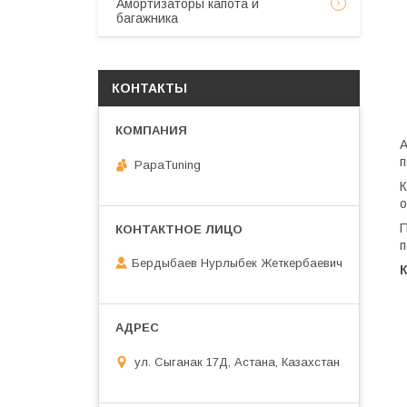
Амортизаторы капота и
багажника
КОНТАКТЫ
А
п
PapaTuning
К
о
П
п
Бердыбаев Нурлыбек Жеткербаевич
ул. Сыганак 17Д, Астана, Казахстан