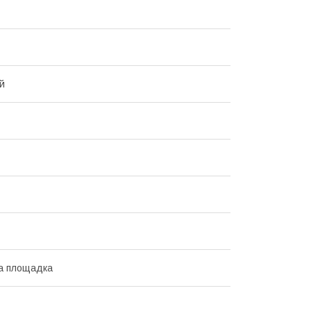
й
а площадка