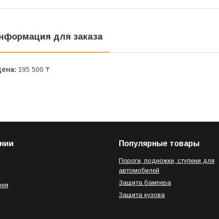
нформация для заказа
Цена:
195 500 ₸
нии
Популярные товары
Пороги, подножки, ступени для
автомобилей
Защита бампера
рея
Защита кузова