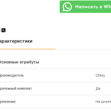
арактеристики
Основные атрибуты
роизводитель
Chery
репежный комплект
Да
репление
На штатн