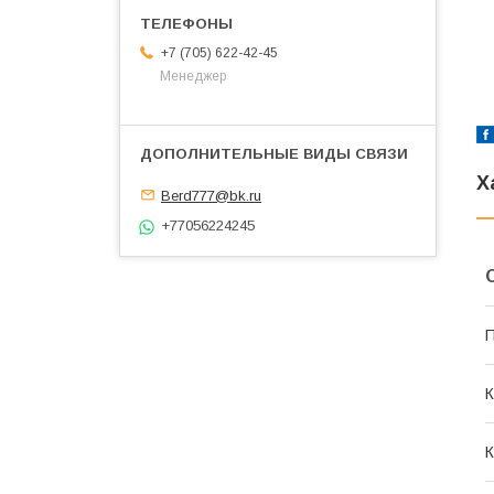
+7 (705) 622-42-45
Менеджер
Х
Berd777@bk.ru
+77056224245
П
К
К