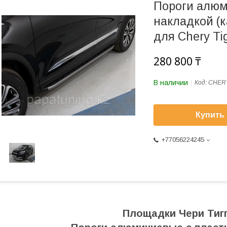
Пороги алюм
накладкой (
для Chery Ti
280 800 ₸
В наличии
Код:
CHERT
Купить
+77056224245
Площадки Чери Тигг