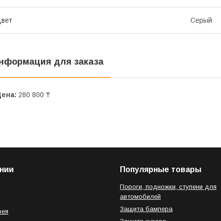
Цвет
Серый
нформация для заказа
Цена:
280 800 ₸
нии
Популярные товары
Пороги, подножки, ступени для
автомобилей
Защита бампера
рея