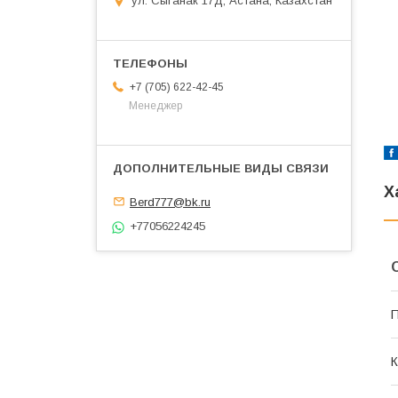
ул. Сыганак 17Д, Астана, Казахстан
+7 (705) 622-42-45
Менеджер
Х
Berd777@bk.ru
+77056224245
П
К