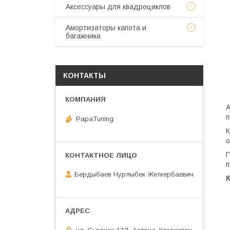
Аксессуары для квадроциклов
Амортизаторы капота и
багажника
КОНТАКТЫ
А
п
PapaTuning
К
о
П
п
Бердыбаев Нурлыбек Жеткербаевич