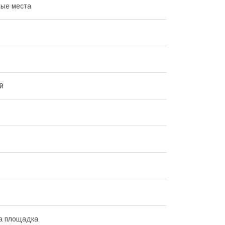
ые места
й
а площадка