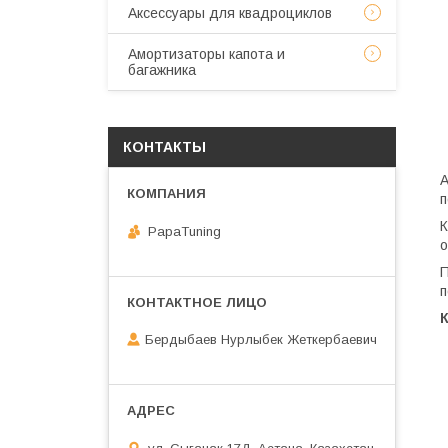
Аксессуары для квадроциклов
Амортизаторы капота и
багажника
КОНТАКТЫ
А
п
К
PapaTuning
о
П
п
Бердыбаев Нурлыбек Жеткербаевич