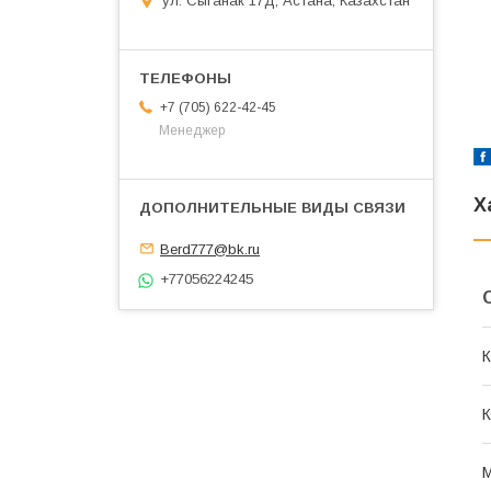
ул. Сыганак 17Д, Астана, Казахстан
+7 (705) 622-42-45
Менеджер
Х
Berd777@bk.ru
+77056224245
К
К
М