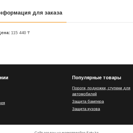
нформация для заказа
Цена:
115 440 ₸
нии
Популярные товары
Пороги, подножки, ступени для
автомобилей
Защита бампера
рея
Защита кузова