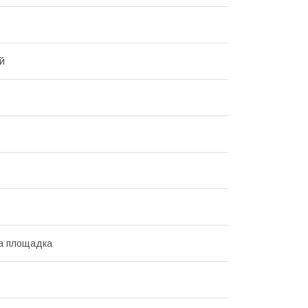
й
а площадка