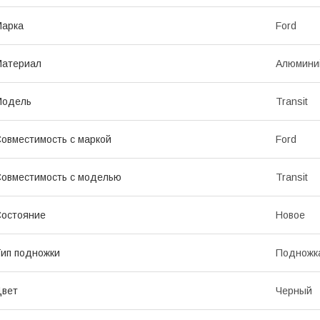
Марка
Ford
Материал
Алюмини
Модель
Transit
овместимость с маркой
Ford
овместимость с моделью
Transit
остояние
Новое
ип подножки
Подножк
Цвет
Черный