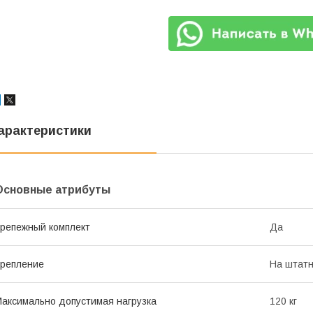
арактеристики
Основные атрибуты
репежный комплект
Да
репление
На штатн
аксимально допустимая нагрузка
120 кг