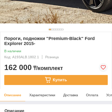
Пороги, подножки "Premium-Black" Ford
Explorer 2015-
В наличии
Код: A193ALB.1802.1
Розница
162 000
₸/комплект
Купить
Описание
Характеристики
Доставка
Оплата
Усл
Описание