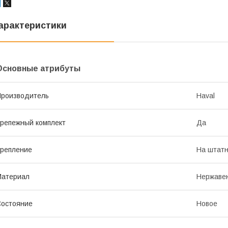
арактеристики
Основные атрибуты
роизводитель
Haval
репежный комплект
Да
репление
На штатн
Материал
Нержаве
остояние
Новое