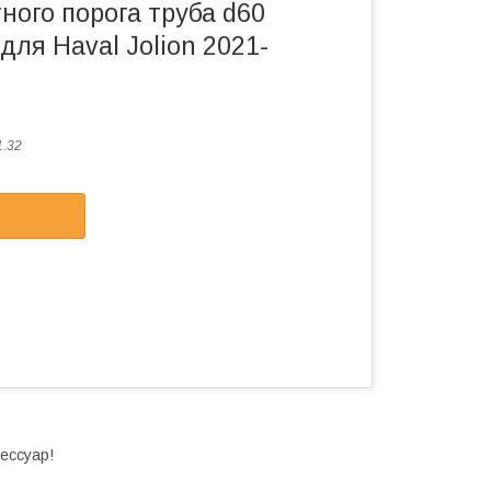
ного порога труба d60
ля Haval Jolion 2021-
1.32
ессуар!