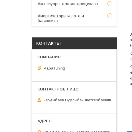
Аксессуары для квадроциклов
Амортизаторы капота и
багажника
З
о
КОНТАКТЫ
э
К
з
К
PapaTuning
н
к
и
Бердыбаев Нурлыбек Жеткербаевич