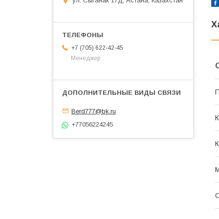
ул. Сыганак 17Д, Астана, Казахстан
Х
+7 (705) 622-42-45
Менеджер
П
Berd777@bk.ru
К
+77056224245
К
С