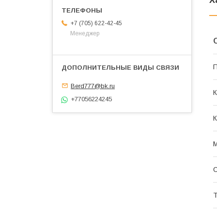
Х
+7 (705) 622-42-45
Менеджер
П
Berd777@bk.ru
К
+77056224245
К
С
Т