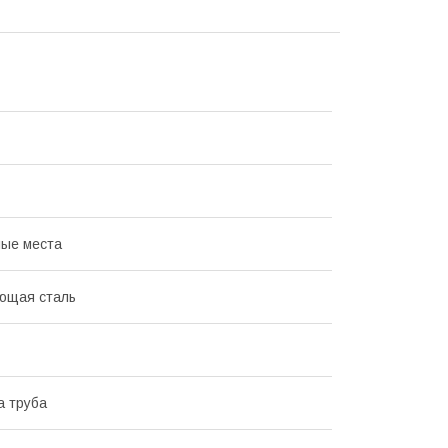
ые места
ющая сталь
а труба