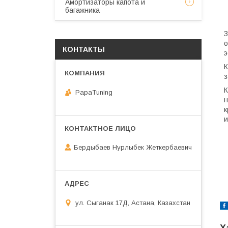
Амортизаторы капота и
багажника
З
о
КОНТАКТЫ
э
К
з
К
PapaTuning
н
к
и
Бердыбаев Нурлыбек Жеткербаевич
ул. Сыганак 17Д, Астана, Казахстан