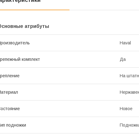
арактеристики
Основные атрибуты
роизводитель
Haval
репежный комплект
Да
репление
На штатн
Материал
Нержаве
остояние
Новое
ип подножки
Подножк