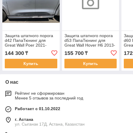
Защита штатного порога
Защита штатного порога
Защи
d42 ПапаТюнинг для
d53 ПапаТюнинг для
d60 
Great Wall Poer 2021-
Great Wall Hover H6 2013-
Grea
2015
201
144 300
155 700
172
₸
₸
Купить
Купить
О нас
Рейтинг не сформирован
Менее 5 отзывов за последний год
Работает с 01.10.2022
г. Астана
ул. Сыганак 17Д, Астана, Казахстан