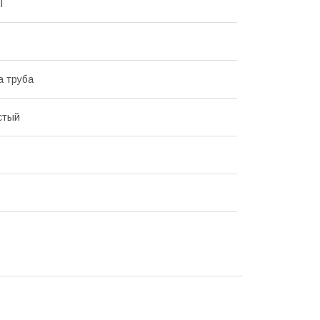
l
а труба
стый