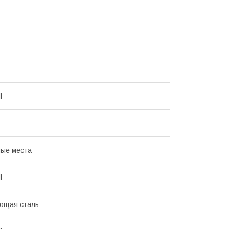
l
ые места
l
ющая сталь