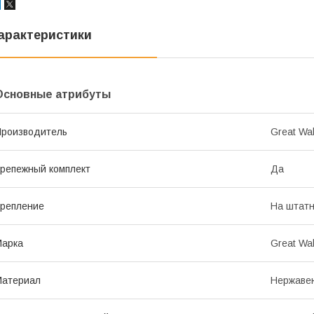
арактеристики
Основные атрибуты
роизводитель
Great Wal
репежный комплект
Да
репление
На штатн
Марка
Great Wal
Материал
Нержаве