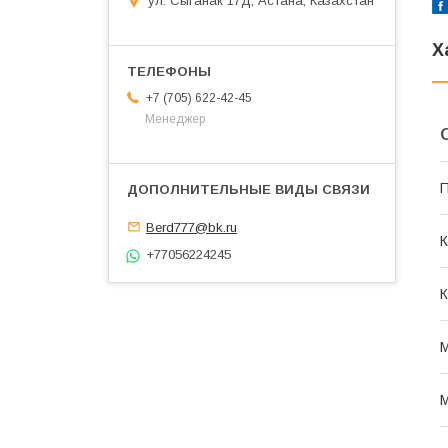
ул. Сыганак 17Д, Астана, Казахстан
Х
+7 (705) 622-42-45
Менеджер
П
Berd777@bk.ru
К
+77056224245
К