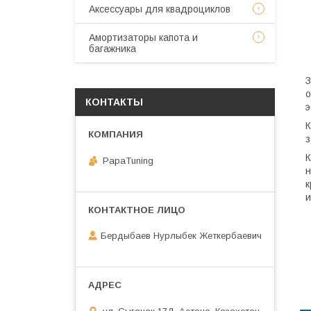
Аксессуары для квадроциклов
Амортизаторы капота и
багажника
З
о
КОНТАКТЫ
э
К
з
К
PapaTuning
н
к
и
Бердыбаев Нурлыбек Жеткербаевич