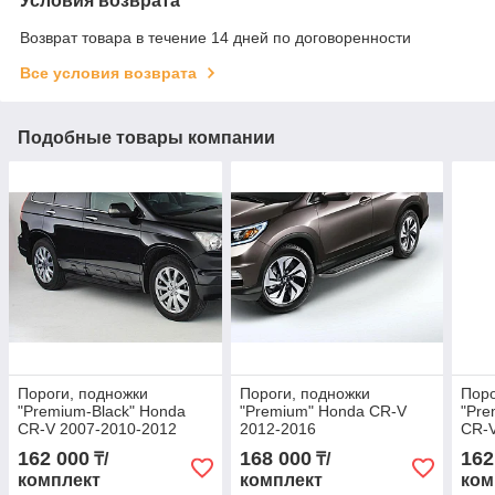
Условия возврата
Возврат товара в течение 14 дней по договоренности
Все условия возврата
Подобные товары компании
Пороги, подножки
Пороги, подножки
Поро
"Premium-Black" Honda
"Premium" Honda CR-V
"Pre
CR-V 2007-2010-2012
2012-2016
CR-V
162 000
168 000
162
₸/
₸/
комплект
комплект
ком