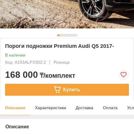
Пороги подножки Premium Audi Q5 2017-
В наличии
Код: A193ALP.0302.2
Розница
168 000
₸/комплект
Купить
Описание
Характеристики
Доставка
Оплата
Усл
Описание