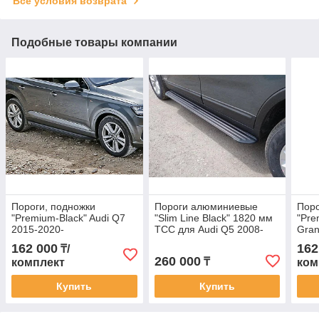
Все условия возврата
Подобные товары компании
Пороги, подножки
Пороги алюминиевые
Поро
"Premium-Black" Audi Q7
"Slim Line Black" 1820 мм
"Pre
2015-2020-
ТСС для Audi Q5 2008-
Gran
2016
201
162 000
162
₸/
260 000
₸
комплект
ком
Купить
Купить