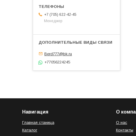
+7 (705) 622-42-45
Менеджер
Berd777@bk.ru
+77056224245
Навигация
О компа
Главная станица
О нас
Каталог
Контакты