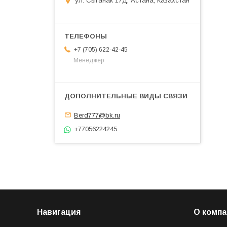
ул. Сыганак 17Д, Астана, Казахстан
+7 (705) 622-42-45
Менеджер
Berd777@bk.ru
+77056224245
Навигация
О компа