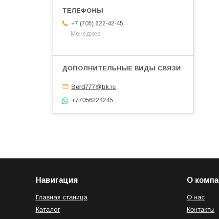
+7 (705) 622-42-45
Менеджер
Berd777@bk.ru
+77056224245
Навигация
О компа
Главная станица
О нас
Каталог
Контакты