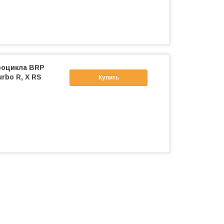
роцикла BRP
urbo R, X RS
Купить