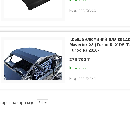
444.7256.1
Крыша алюминий для квад
Maverick X3 (Turbo R, X DS T
Turbo R) 2016-
273 700 ₸
В наличии
444.7248.1