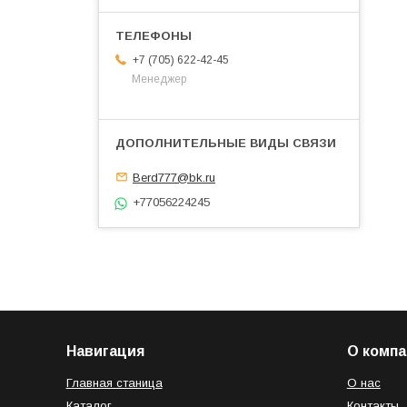
+7 (705) 622-42-45
Менеджер
Berd777@bk.ru
+77056224245
Навигация
О компа
Главная станица
О нас
Каталог
Контакты