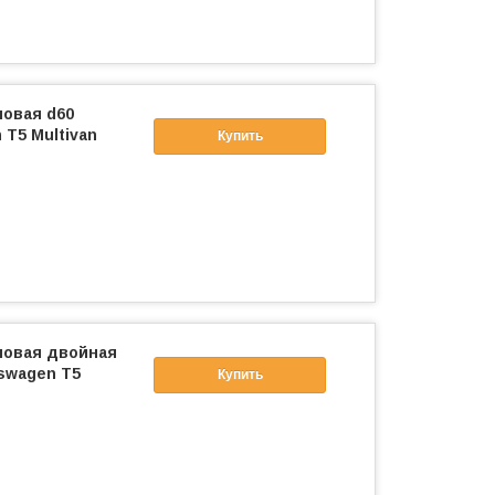
ловая d60
T5 Multivan
Купить
ловая двойная
kswagen T5
Купить