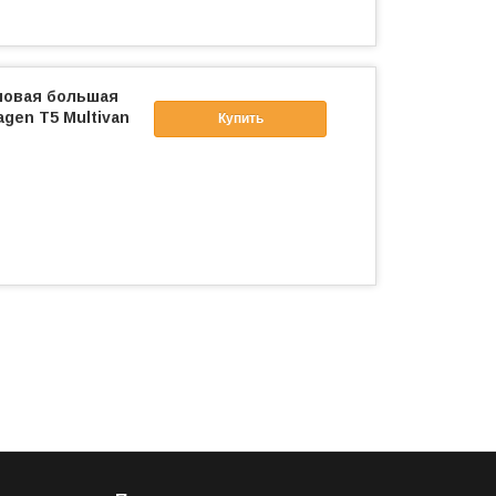
ловая большая
gen T5 Multivan
Купить