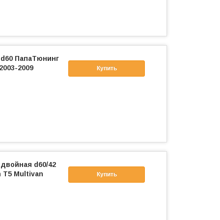
 d60 ПапаТюнинг
2003-2009
Купить
двойная d60/42
T5 Multivan
Купить