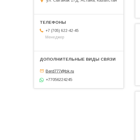
ул. Сыганак 17Д, Астана, Казахстан
+7 (705) 622-42-45
Менеджер
Berd777@bk.ru
+77056224245