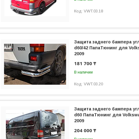
VWT.03.18
Защита заднего бампера уг
d60/42 ПапаТюнинг для Volk
2009
181 700 ₸
В наличии
VWT.03.20
Защита заднего бампера уг
d60 ПапаТюнинг для Volkswa
2009
204 000 ₸