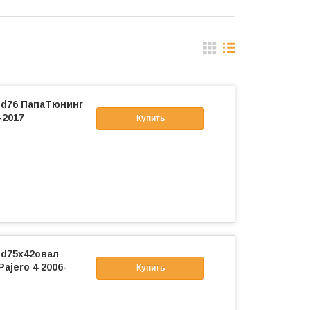
 d76 ПапаТюнинг
-2017
Купить
 d75х42овал
ajero 4 2006-
Купить