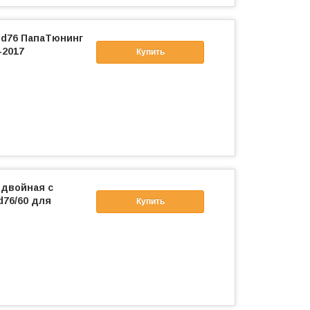
 d76 ПапаТюнинг
-2017
Купить
 двойная с
76/60 для
Купить