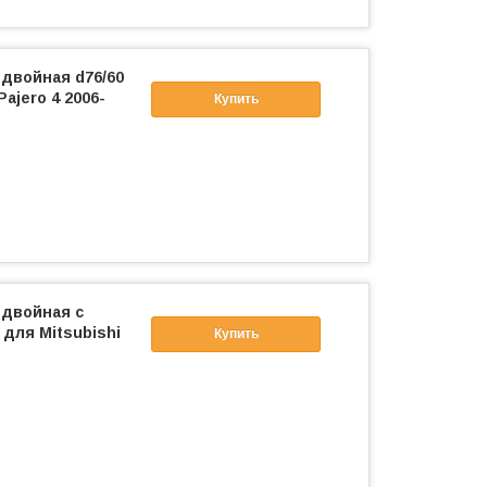
двойная d76/60
ajero 4 2006-
Купить
 двойная с
для Mitsubishi
Купить