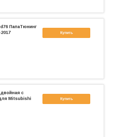
 d76 ПапаТюнинг
-2017
Купить
 двойная с
для Mitsubishi
Купить