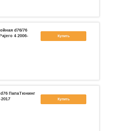
ойная d76/76
ajero 4 2006-
Купить
 d76 ПапаТюнинг
-2017
Купить