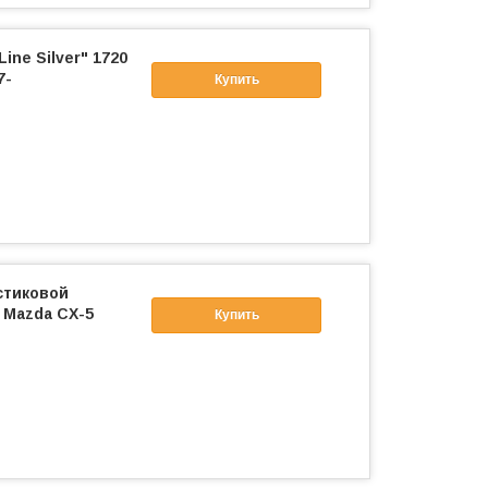
ine Silver" 1720
7-
Купить
стиковой
 Mazda CX-5
Купить