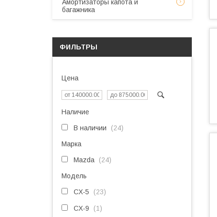
Амортизаторы капота и
багажника
ФИЛЬТРЫ
Цена
Наличие
В наличии
24
Марка
Mazda
24
Модель
CX-5
23
CX-9
1