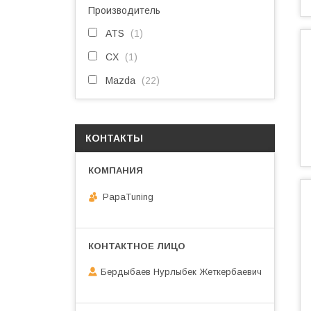
Производитель
ATS
1
CX
1
Mazda
22
КОНТАКТЫ
PapaTuning
Бердыбаев Нурлыбек Жеткербаевич