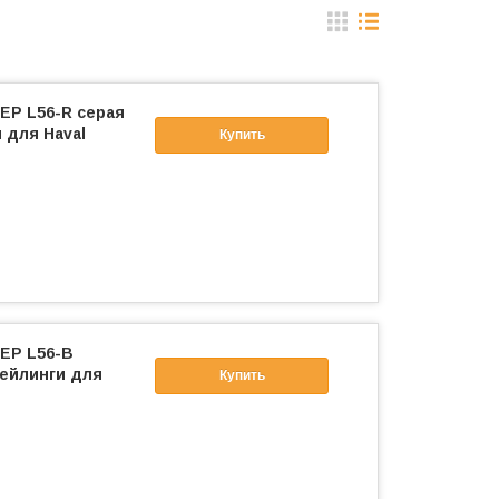
ЕР L56-R серая
 для Haval
Купить
ЕР L56-B
рейлинги для
Купить