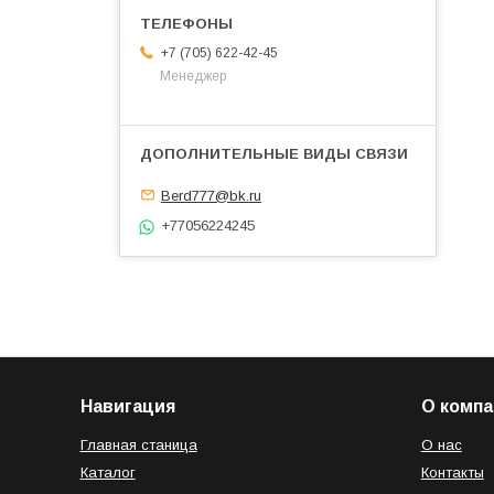
+7 (705) 622-42-45
Менеджер
Berd777@bk.ru
+77056224245
Навигация
О компа
Главная станица
О нас
Каталог
Контакты